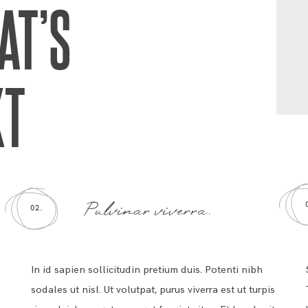
AT’S
XT
Pulvinar viverra.
02.
In id sapien sollicitudin pretium duis. Potenti nibh
a
sodales ut nisl. Ut volutpat, purus viverra est ut turpis