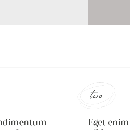
two
ondimentum
Eget eni