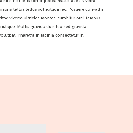
Iaculis nisl felis tortor platea mattis at et. Viverra
mauris tellus tellus sollicitudin ac. Posuere convallis
vitae viverra ultricies montes, curabitur orci. tempus
tristique. Mollis gravida duis leo sed gravida
volutpat. Pharetra in lacinia consectetur in.