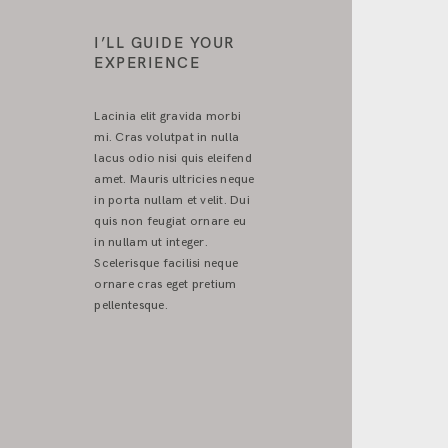
I’LL GUIDE YOUR
EXPERIENCE
Lacinia elit gravida morbi
mi. Cras volutpat in nulla
lacus odio nisi quis eleifend
amet. Mauris ultricies neque
in porta nullam et velit. Dui
quis non feugiat ornare eu
in nullam ut integer.
Scelerisque facilisi neque
ornare cras eget pretium
pellentesque.