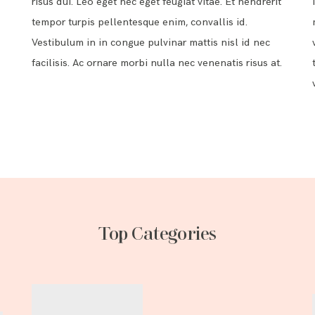
risus dui. Leo eget nec eget feugiat vitae. Et hendrerit
tempor turpis pellentesque enim, convallis id.
Vestibulum in in congue pulvinar mattis nisl id nec
facilisis. Ac ornare morbi nulla nec venenatis risus at.
Top Categories