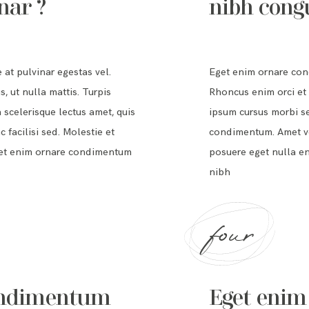
nar ?
nibh congu
t pulvinar egestas vel.
Eget enim ornare con
, ut nulla mattis. Turpis
Rhoncus enim orci et p
scelerisque lectus amet, quis
ipsum cursus morbi se
facilisi sed. Molestie et
condimentum. Amet vel
Eget enim ornare condimentum
posuere eget nulla e
nibh
four
ondimentum
Eget eni